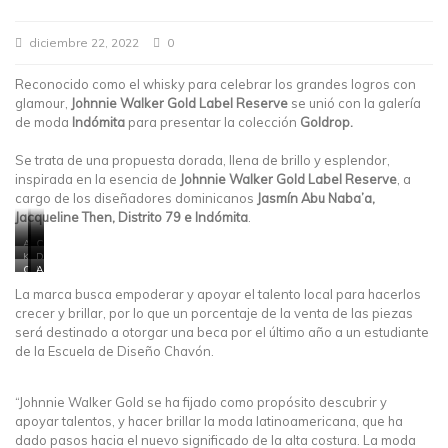
diciembre 22, 2022
0
Reconocido como el whisky para celebrar los grandes logros con
glamour,
Johnnie Walker Gold Label Reserve
se unió con la galería
de moda
Indómita
para presentar la colección
Goldrop.
Se trata de una propuesta dorada, llena de brillo y esplendor,
inspirada en la esencia de
Johnnie Walker Gold Label Reserve
, a
cargo de los diseñadores dominicanos
Jasmín Abu Naba’a,
Jacqueline Then, Distrito 79 e Indómita
.
A
J
C
d
o
r
K
D
D
r
s
y
a
e
a
C
L
A
i
é
s
r
b
n
e
e
x
a
M
t
i
o
i
l
s
e
La marca busca empoderar y apoyar el talento local para hacerlos
n
i
a
n
r
e
e
l
l
a
g
l
a
a
l
s
i
E
crecer y brillar, por lo que un porcentaje de la venta de las piezas
T
u
J
C
h
l
t
e
s
o
e
i
o
K
e
e
M
t
será destinado a otorgar una beca por el último año a un estudiante
r
l
m
r
a
B
P
o
e
r
B
é
t
r
a
de la Escuela de Diseño Chavón.
é
t
v
o
o
n
o
t
r
r
a
a
n
n
e
r
e
k
e
y
y
y
e
z
r
r
h
z
L
L
M
t
y
e
y
a
y
i
a
ó
t
M
a
C
u
P
a
u
“Johnnie Walker Gold se ha fijado como propósito descubrir y
n
i
i
l
h
s
a
P
r
i
y
c
y
i
e
apoyar talentos, y hacer brillar la moda latinoamericana, que ha
t
e
a
c
R
h
E
a
n
r
l
G
a
e
è
d
r
y
dado pasos hacia el nuevo significado de la alta costura. La moda
i
l
a
A
n
l
u
a
J