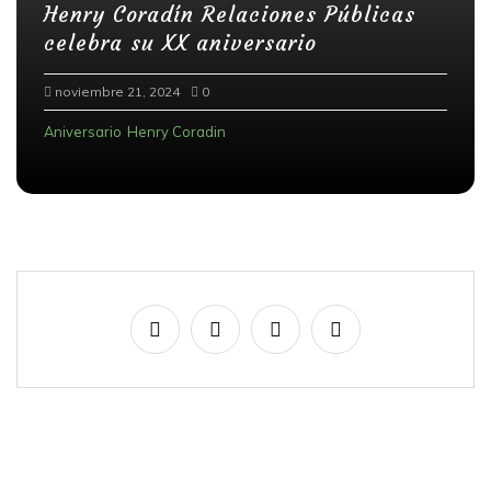
Henry Coradín Relaciones Públicas
e
celebra su XX aniversario
n
noviembre 21, 2024
0
t
r
Aniversario
Henry Coradin
a
d
a
s