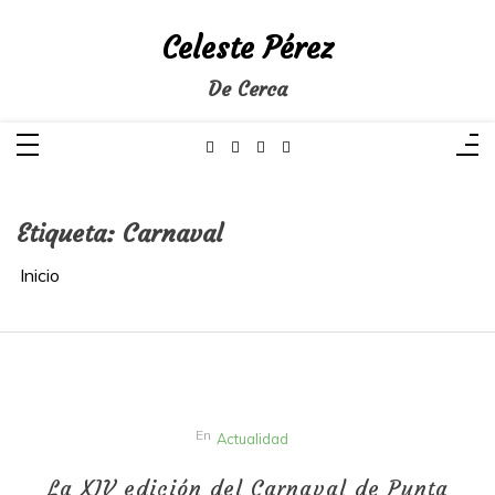
Saltar
al
Celeste Pérez
contenido
De Cerca
Etiqueta:
Carnaval
Inicio
En
Actualidad
La XIV edición del Carnaval de Punta