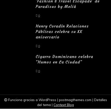
‘Fashion & Travel Escapade’ de
Paradisus by Meliá
0
Henry Coradín Relaciones
Públicas celebra su XX
aniversario
0
Cigarro Dominicano celebra
“Humos en La Ciudad”
0
Funciona gracias a WordPress
|
postmagthemes.com
|
Detalles
del tema
|
Context Blog