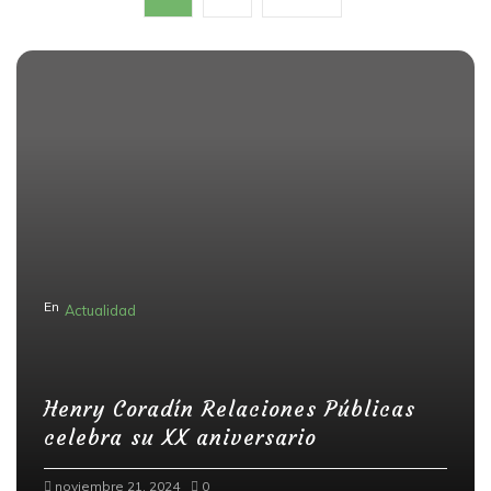
a
v
e
g
a
c
i
ó
n
En
Actualidad
d
e
e
Henry Coradín Relaciones Públicas
n
celebra su XX aniversario
t
noviembre 21, 2024
0