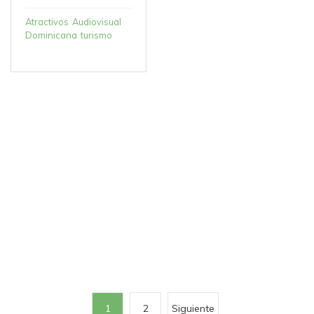
Atractivos
Audiovisual
Dominicana
turismo
N
1
2
Siguiente