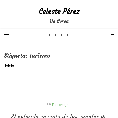
Saltar
al
Celeste Pérez
contenido
De Cerca
Etiqueta:
turismo
Inicio
En
Reportaje
El colorido encanto de los canales de