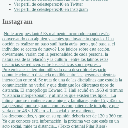
Ver perfil de celesteperez40 en Twitter
Ver perfil de celesteperez40 en Instagram
Instagram
¡No te acerques tanto! Es realmente incómodo cuando estás
conversando con alguien y sientes que invade tu espacio. Una
opción es realizar un paso sutil hacia atrás, pero ¿qué pasa si el
individuo se acerca de nuevo? Los juicios sobre esta acción,
obviamente, varían con la personalidad de cada persona, la
naturaleza de la relación y la cultura - entre los latinos estas
distancias se reducen; entre los asiáticos son mayores -.
Proxémica es el término utilizado para describir el espacio
comunicacional o distancia medible entre las personas mientras
interactúan entre sí. Se trata de una de las disciplinas que estudia la
comunicación no verbal y que distingue los diferentes tipos de
distancia. El antropólogo Edward T. Hall acuñó en 1963 el término
“distancia interpersonal”, y afirmaba que existen tres tipos: - La
íntima, que se mantiene con amigos y familiares, entre 15 y 45cm. -
La personal, que se guarda con los compañeros de trabajo, y que
varía entre 46 y 120 cm. - La social, que mantienen
los desconocidos, y que en su opinión debería ser de 120 a 360 cm.
Ya que conoces esta información, la próxima vez que estés en un
acto social, mide tu distancia... (Texto original Pilar Riera)