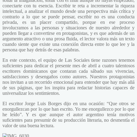
soltar la imaginación, soñar con el final aunque no hayas empezado,
conectarte con tu esencia. Escribir te reta a incrementar la riqueza
intelectual, a analizar el mundo desde una perspectiva más crítica y
contrario a lo que se puede pensar, escribir no es una conducta
privada, es un placer compartido, porque en ese proceso
involucramos a las personas y situaciones de nuestro alrededor y
pueden llegar a convertirse en protagonistas, y es que además de un
argumento atractivo o una prosa fluida, el lector valora más un texto
cuando siente que existe una conexión directa entre lo que lee y la
persona que hay detrás de esas palabras.
En este contexto, el equipo de Las Sociales tiene razones tenemos
suficientes para dedicar el presente mes de abril a cuatro talentosos
escritores dominicanos que contaran cada sábado sus vivencias,
satisfacciones y desengaños como autores. Nuestros protagonistas
nos invitan a un recorrido emocional para entender que hay más allá
de sus páginas, que los inspira para redactar historias capaces de
universalizar los sentimientos.
El escritor Jorge Luis Borges dijo en una ocasión: “Que otros se
enorgullezcan por lo que han escrito. Yo me enorgullezco por lo que
he leído”. Y es que aunque el autor argentino tenía motivos
suficientes para presumir de su producción literaria, no desmentía el
valor de una buena lectura.