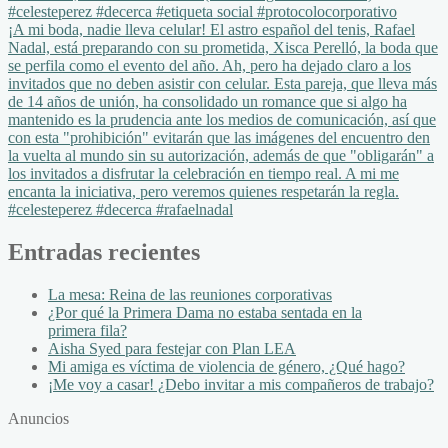
#celesteperez #decerca #etiqueta social #protocolocorporativo
¡A mi boda, nadie lleva celular! El astro español del tenis, Rafael
Nadal, está preparando con su prometida, Xisca Perelló, la boda que
se perfila como el evento del año. Ah, pero ha dejado claro a los
invitados que no deben asistir con celular. Esta pareja, que lleva más
de 14 años de unión, ha consolidado un romance que si algo ha
mantenido es la prudencia ante los medios de comunicación, así que
con esta "prohibición" evitarán que las imágenes del encuentro den
la vuelta al mundo sin su autorización, además de que "obligarán" a
los invitados a disfrutar la celebración en tiempo real. A mi me
encanta la iniciativa, pero veremos quienes respetarán la regla.
#celesteperez #decerca #rafaelnadal
Entradas recientes
La mesa: Reina de las reuniones corporativas
¿Por qué la Primera Dama no estaba sentada en la
primera fila?
Aisha Syed para festejar con Plan LEA
Mi amiga es víctima de violencia de género, ¿Qué hago?
¡Me voy a casar! ¿Debo invitar a mis compañeros de trabajo?
Anuncios