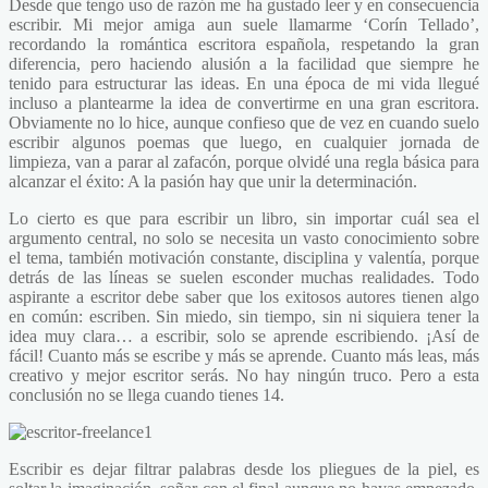
Desde que tengo uso de razón me ha gustado leer y en consecuencia
escribir. Mi mejor amiga aun suele llamarme ‘Corín Tellado’,
recordando la romántica escritora española, respetando la gran
diferencia, pero haciendo alusión a la facilidad que siempre he
tenido para estructurar las ideas. En una época de mi vida llegué
incluso a plantearme la idea de convertirme en una gran escritora.
Obviamente no lo hice, aunque confieso que de vez en cuando suelo
escribir algunos poemas que luego, en cualquier jornada de
limpieza, van a parar al zafacón, porque olvidé una regla básica para
alcanzar el éxito: A la pasión hay que unir la determinación.
Lo cierto es que para escribir un libro, sin importar cuál sea el
argumento central, no solo se necesita un vasto conocimiento sobre
el tema, también motivación constante, disciplina y valentía, porque
detrás de las líneas se suelen esconder muchas realidades. Todo
aspirante a escritor debe saber que los exitosos autores tienen algo
en común: escriben. Sin miedo, sin tiempo, sin ni siquiera tener la
idea muy clara… a escribir, solo se aprende escribiendo. ¡Así de
fácil! Cuanto más se escribe y más se aprende. Cuanto más leas, más
creativo y mejor escritor serás. No hay ningún truco. Pero a esta
conclusión no se llega cuando tienes 14.
Escribir es dejar filtrar palabras desde los pliegues de la piel, es