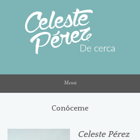
Saltar
al
contenido
Menú
Conóceme
Celeste Pérez