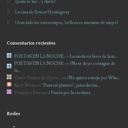
¡Jesús se fue… y duele!
La casa de Ernest Hemingway
¡A un lado los estereotipos, belleza es sinónimo de mujer!
Comentarios recientes
POETAS EN LA NOCHE
en
La moda en favor de la in…
POETAS EN LA NOCHE
en
¡No te dejes contagiar de
la…
Grace Gómez de Herre… en
¡No quiero emojis por Wha…
Kirsy Mena en
“Funeral planner”, para diseña…
Francisco Rivera en
Pasión por la escritura
Redes
Ver